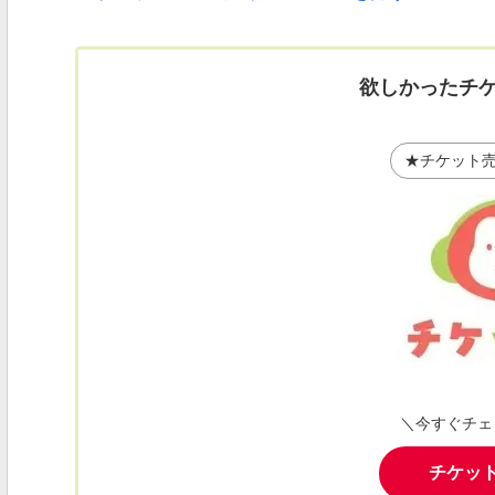
欲しかったチ
★チケット売
＼今すぐチェ
チケッ