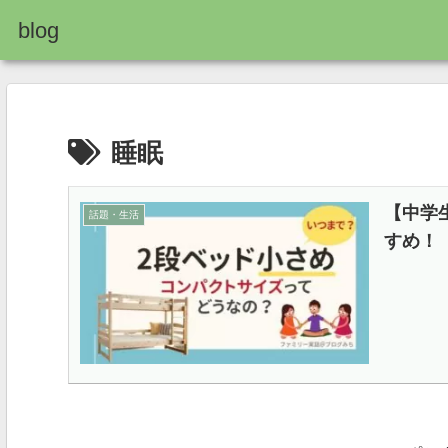
blog
睡眠
【中学
話題・生活
すめ！