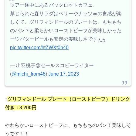
ツアー途中にあるバックロットカフェ。
禁じられた森サラダはベリーやナッツ🥜の食感が楽
しくて、グリフィンドールのプレートは、もちもち
のパン？と柔らかいローストビーフが美味しかった
ー♡バタービールも安定の美味しさです₍•͈˽•͈₎
pic.twitter.com/htZWXt0n40
— 出羽桃子@セールスコピーライター
(
@michi_from48
)
June 17, 2023
↑
グリフィンドール プレート（ローストビーフ）ドリンク
付き：3,200円
やわらかいローストビーフに、もちもちのパン！美味しそ
うです！！