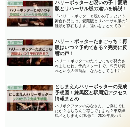
絶対に行きたい！でも、豊島園周辺には
ハリーポッターと呪いの子｜愛蔵
話題・生活
ホテルはな...
版とリハーサル版の違いを解説！
「ハリー・ポッターと呪いの子」という
舞台作品には、愛蔵版とリハーサル版の2
種類が存在します。違いをまとめてみま
した。みち買うならどっちがいい？うち
の中学生、ハリー・ポッター好きなので
す。愛蔵版もってます。なぜ愛蔵版にし
ハリー・ポッターたまごっち！再
話題・生活
たのか？なぜならば・・...
販はいつ？予約できる？完売に反
響の声！
ハリー・ポッターのたまごっちが発売さ
れましたね。予約スタートで、即売り切
れという人気商品。なんとしても手に入
れたいですね。ハリー・ポッターのたま
ごっちの再販はあるのか？発売日・遊び
方などかんたんにまとめてみました。ハ
としまえんハリーポッターの完成
話題・生活
リー・ポッター好きの子ど...
予想図！練馬区と駅周辺アクセス
情報まとめ
ハリポタファンのみなさん、ご存じでし
たか？もちろんご存じですよね？東京練
馬区としまえん跡地に、2023年夏ハリー
ポッターのエンターテイメント施設がで
きるんです‼️この記事では、ハリポタを盛
り上げながら、完成時期や完成予想図、
駅や場所をお届け...