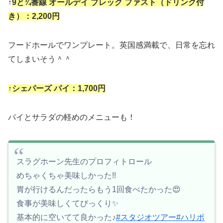
↑
9と¾番線 オールデイ ブレック ファスト（ドリンク付
き）：2,200円
フードホールでワンプレート。英国感満載で、日常を忘れ
てしまいそう＾＾
↑シェパーズ パイ：1,700円
パイとサラダの軽めのメニューも！
スラグホーン先生のプロフィトロール
めちゃくちゃ美味しかった!!
胃が行けるんだったらもう1回食べたかった😍
食事が美味しくてびっくり✨
基本的に空いてて良かった♪
#スタジオツアー
#ハリポ