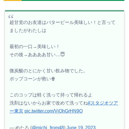
超甘党のお友達はバタービール美味しい！と言って
ましたがわたしは
最初の一口→美味しい！
その後→ああああ甘い…😇
微炭酸のとにかく甘い飲み物でした。
ポップコーンが救い🍿
このコップは軽く洗って持って帰れるよ
洗剤はないからお家で改めて洗ってね
#スタジオツア
ー東京
pic.twitter.com/VjOhGrHN9O
— めたろ (
@michi_from48
)
June 19, 2023