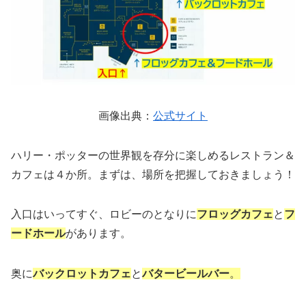
画像出典：
公式サイト
ハリー・ポッターの世界観を存分に楽しめるレストラン＆
カフェは４か所。まずは、場所を把握しておきましょう！
入口はいってすぐ、ロビーのとなりに
フロッグカフェ
と
フ
ードホール
があります。
奥に
バックロットカフェ
と
バタービールバー
。