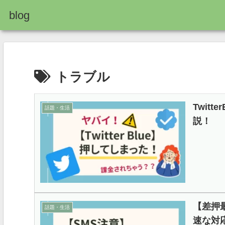
blog
トラブル
Twit
話題・生活
説！
【差押
話題・生活
速な対