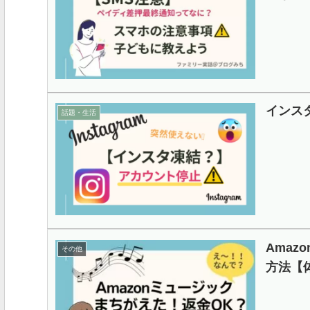
インス
話題・生活
Amazo
その他
方法【