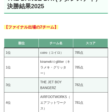
決勝結果2025
【ファイナル出場の7チーム】
順位
チーム名
スコア
1位
coiro（コイロ）
785点
kirameki☆glitter（キ
1位
ラメキ・グリッタ
785点
ー）
THE JET BOY
3位
782点
BANGERZ
AIRFOOTWORKS（
4位
エアフットワーク
781点
ス）