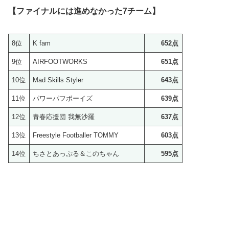
【ファイナルには進めなかった7チーム】
8位
K fam
652点
9位
AIRFOOTWORKS
651点
10位
Mad Skills Styler
643点
11位
パワーパフボーイズ
639点
12位
青春応援団 我無沙羅
637点
13位
Freestyle Footballer TOMMY
603点
14位
ちさとあっぷる＆このちゃん
595点