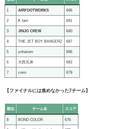
1
AIRFOOTWORKS
696
2
K fam
691
3
JINJO CREW
690
4
THE JET BOY BANGERZ
687
5
yohaisen
686
6
大西兄弟
682
7
coiro
679
【ファイナルには進めなかった7チーム】
順位
チーム名
スコア
8
BOND COLOR
676