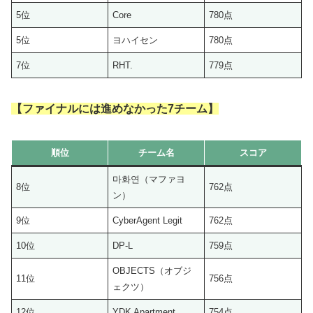
5位
Core
780点
5位
ヨハイセン
780点
7位
RHT.
779点
【ファイナルには進めなかった7チーム】
順位
チーム名
スコア
마화연（マファヨ
8位
762点
ン）
9位
CyberAgent Legit
762点
10位
DP-L
759点
OBJECTS（オブジ
11位
756点
ェクツ）
12位
YDK Apartment
754点