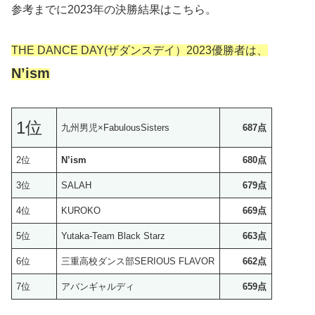
参考までに2023年の決勝結果はこちら。
THE DANCE DAY(ザダンスデイ）2023優勝者は、
N’ism
1位
九州男児×FabulousSisters
687
点
2位
N’ism
680
点
3位
SALAH
679
点
4位
KUROKO
669
点
5位
Yutaka-Team Black Starz
663
点
6位
三重高校ダンス部SERIOUS FLAVOR
662
点
7位
アバンギャルディ
659
点