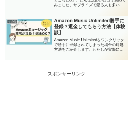
ところ100」。どんな反応か口コミ集めて
みました。サプライズで贈る人も多いそ
う。気持ちのこもった100パターンの言葉
であれば、相手は喜んでくれるはず。と
思いきや・・・重い、いらないというク
Amazon Music Unlimited勝手に
その他
ールな声もあるよ...
登録？返金してもらう方法【体験
談】
Amazon Music Unlimitedをワンクリック
で勝手に登録されてしまった場合の対処
方法をご紹介します。わたしが実際に全
額返金してもらったお話です。間違って
登録して会費を取られるのって、もうす
ごく損した気分になりませんか？え？
Am...
スポンサーリンク