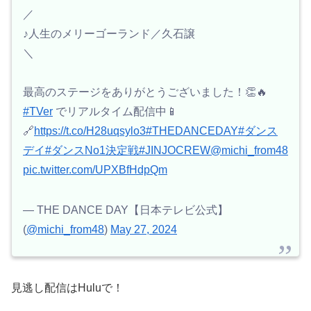
／
♪人生のメリーゴーランド／久石譲
＼
最高のステージをありがとうございました！👏🔥
#TVer
でリアルタイム配信中📱
🔗
https://t.co/H28uqsylo3
#THEDANCEDAY
#ダンス
デイ
#ダンスNo1決定戦
#JINJOCREW
@michi_from48
pic.twitter.com/UPXBfHdpQm
— THE DANCE DAY【日本テレビ公式】
(
@michi_from48
)
May 27, 2024
見逃し配信はHuluで！