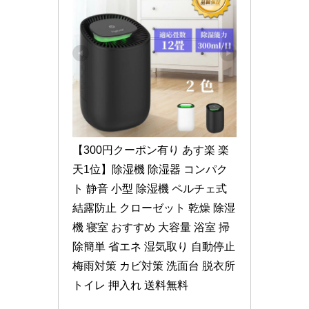
【300円クーポン有り あす楽 楽
天1位】除湿機 除湿器 コンパク
ト 静音 小型 除湿機 ペルチェ式 
結露防止 クローゼット 乾燥 除湿
機 寝室 おすすめ 大容量 浴室 掃
除簡単 省エネ 湿気取り 自動停止 
梅雨対策 カビ対策 洗面台 脱衣所 
トイレ 押入れ 送料無料