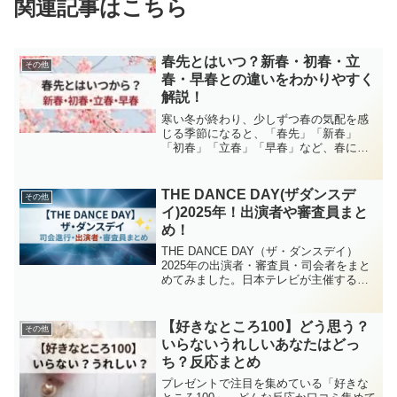
関連記事はこちら
春先とはいつ？新春・初春・立
その他
春・早春との違いをわかりやすく
解説！
寒い冬が終わり、少しずつ春の気配を感
じる季節になると、「春先」「新春」
「初春」「立春」「早春」など、春に関
連する言葉を耳にする機会が増えます。
しかし、これらの言葉には微妙な違いが
あり、それぞれ指す時期が異なります。
THE DANCE DAY(ザダンスデ
その他
「春先っていつからいつまで...
イ)2025年！出演者や審査員まと
め！
THE DANCE DAY（ザ・ダンスデイ）
2025年の出演者・審査員・司会者をまと
めてみました。日本テレビが主催するダ
ンスの大会！THE DANCE DAY（ザ・ダ
ンスデイ）2025年、4回目の開催となりま
した！決勝大会日程：2025年5...
【好きなところ100】どう思う？
その他
いらないうれしいあなたはどっ
ち？反応まとめ
プレゼントで注目を集めている「好きな