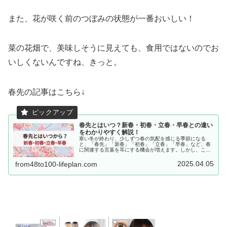
また、花が咲く前のつぼみの状態が一番おいしい！
菜の花畑で、美味しそうに見えても、食用ではないのでお
いしくないんですね、きっと。
春先の記事はこちら↓
春先とはいつ？新春・初春・立春・早春との違い
をわかりやすく解説！
寒い冬が終わり、少しずつ春の気配を感じる季節になる
と、「春先」「新春」「初春」「立春」「早春」など、春
に関連する言葉を耳にする機会が増えます。しかし、これ
らの言葉には微妙な違いがあり、それぞれ指す時期が異な
ります。「春先っていつからいつまで...
2025.04.05
from48to100-lifeplan.com