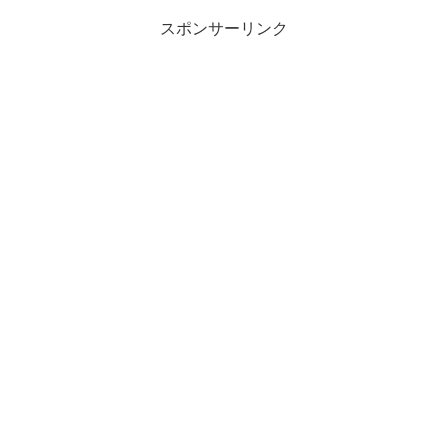
の髪飾りが気になる。ボロボロ...
スポンサーリンク