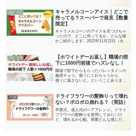
キャラメルコーンアイス｜どこで
話題・生活
売ってる？スーパーで発見【数量
限定】
キャラメルコーンのアイスを見つけちゃ
ったので、どこに売ってるか、どんな味
かご紹介します。2022年11月22日（火）
に森永乳業から先行発売されていたそ
う。「キャラメルコーンアイスバー」
2023年1月9日（月）より全国にて数量限
【ホワイトデーお返し】職場の部
話題・生活
定で発売！きっ...
下に1000円前後でハズレなし！
職場で部下からもらったバレンタインの
義理チョコ。個々にくれちゃうから、
個々に返さないと。ということありませ
んか？もらってうれしい、ハズさない。
ホワイトデーのお返しお菓子をご紹介し
ます。気が付けば。5個10個と増える。結
ドライフラワーの髪飾りって壊れ
その他
構すごいことに・・・1...
ない？ボロボロ崩れる？（実話）
卒業式、成人式のヘアアレンジ。ドライ
フラワーの髪飾りを使用してみたいけ
ど、壊れるか心配。実際どんな感じだっ
たのか、どのぐらい大丈夫なのか。どこ
で買ったのかなども併せてご紹介しま
す。（実際のお話です）ドライフラワー