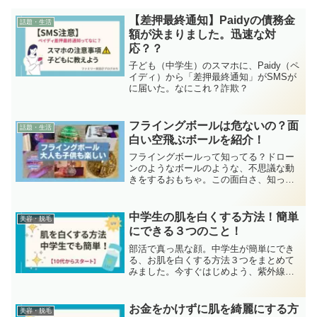
【差押最終通知】Paidyの債務金
話題・生活
額が決まりました。迅速な対
応？？
子ども（中学生）のスマホに、Paidy（ペ
イディ）から「差押最終通知」がSMSが
に届いた。なにこれ？詐欺？
フライングボールは危ないの？面
話題・生活
白い空飛ぶボールを紹介！
フライングボールって知ってる？ドロー
ンのようなボールのような、不思議な動
きをするおもちゃ。この面白さ、知って
ほしい。
中学生の肌を白くする方法！簡単
美容・脱毛
にできる３つのこと！
部活で真っ黒な顔。中学生が簡単にでき
る、お肌を白くする方法３つをまとめて
みました。今すぐはじめよう、紫外線対
策！中学生、気が付けば部活で真っ黒に
なっていませんか？実はね、ママ友の子
（中学生）のお肌。白くプルプルなんで
お金をかけずに肌を綺麗にする方
美容・脱毛
す。しかも男の子！なぜな...