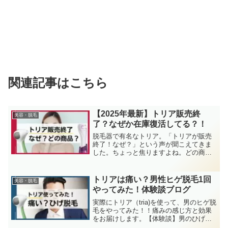
関連記事はこちら
【2025年最新】トリア販売終
美容・脱毛
了？なぜか在庫復活してる？！
脱毛器で有名なトリア。「トリアが販売
終了！なぜ？」という声が聞こえてきま
した。ちょっと焦りますよね。どの商品
が販売を終了したのかまとめてみまし
た。みちまさか脱毛器じゃないよね？
え！もしかしてトリアの脱毛器が販売終
トリアは痛い？男性ヒゲ脱毛1回
美容・脱毛
了してしまったの？というあな...
やってみた！体験談ブログ
実際にトリア（tria)を使って、男のヒゲ脱
毛をやってみた！！痛みの感じ方と効果
をお届けします。【体験談】男のひげ脱
毛って流行っているけど、どんな感じな