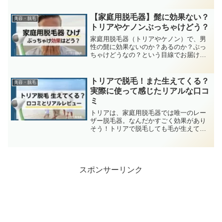
んだろう？トリアは、家庭用脱毛器で
は、唯一レーザー脱毛ができる特別な脱
【家庭用脱毛器】髭に効果ない？
美容・脱毛
毛器。効果は、ある...
トリアやケノンぶっちゃけどう？
家庭用脱毛器（トリアやケノン）で、男
性の髭に効果ないのか？あるのか？ぶっ
ちゃけどうなの？という目線でお届けし
ます。
トリアで脱毛！また生えてくる？
美容・脱毛
実際に使って感じたリアルな口コ
ミ
トリアは、家庭用脱毛器では唯一のレー
ザー脱毛器。なんだかすごく効果があり
そう！トリアで脱毛しても毛が生えてく
るのか？についてまとめました。
（※2023年6月人気のためトリア４Xは在
庫切れです）実際に使ってみて、実はト
リア2台目のわたしがレビ...
スポンサーリンク