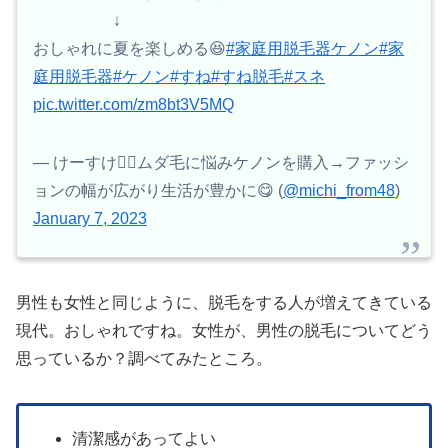
↓
おしゃれに夏を楽しめる😆
#家庭用脱毛器ケノン
#家
庭用脱毛器
#ケノン
#すね
#すね脱毛
#スネ
pic.twitter.com/zm8bt3V5MQ
— けーすけ💆‍♂️ムダ毛に悩みケノンを購入→ファッシ
ョンの幅が広がり生活が豊かに😋 (
@michi_from48
)
January 7, 2023
男性も女性と同じように、脱毛をする人が増えてきている
現代。おしゃれですね。女性が、男性の脱毛についてどう
思っているか？調べてみたところ。
清潔感があってよい