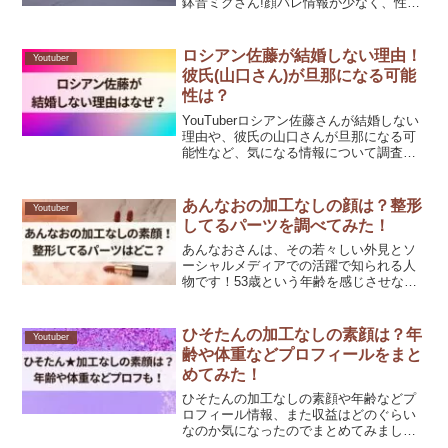
鉢音ミクさん!顔バレ情報が少なく、性別
は男なのか女なのかなんて噂も聞こえて
きます。男なのかしら？2014年4月にスタ
ートした「鉢音ちゃんねる♪」はチャンネ
ロシアン佐藤が結婚しない理由！
Youtuber
ル登録...
彼氏(山口さん)が旦那になる可能
性は？
YouTuberロシアン佐藤さんが結婚しない
理由や、彼氏の山口さんが旦那になる可
能性など、気になる情報について調査し
ました。ロシアン佐藤さんは「大食い女
の日常」シリーズで、山盛りごはんを幸
せそうに頬張る様子が可愛いと評判で
あんなおの加工なしの顔は？整形
Youtuber
す。2024年現在...
してるパーツを調べてみた！
あんなおさんは、その若々しい外見とソ
ーシャルメディアでの活躍で知られる人
物です！53歳という年齢を感じさせない
彼女の姿には、多くの人が魅了されてい
ます！しかし、その美しさの背後には、
加工なしの素顔や整形の噂など、様々な
ひそたんの加工なしの素顔は？年
Youtuber
興味が存在します！SN...
齢や体重などプロフィールをまと
めてみた！
ひそたんの加工なしの素顔や年齢などプ
ロフィール情報、また収益はどのぐらい
なのか気になったのでまとめてみまし
た。ふわっちアプリで活動を開始。その