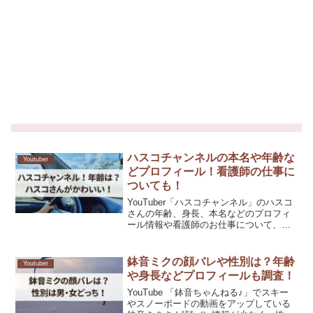
ハスコチャンネルの本名や年齢な
Youtuber
どプロフィール！看護師の仕事に
ついても！
YouTuber「ハスコチャンネル」のハスコ
さんの年齢、身長、本名などのプロフィ
ール情報や看護師のお仕事について、気
になる情報をおとどけします。愛車のハ
スラーで車中泊の様子を発信されいる看
護師のハスコさん。2022年7月のYoutube
鉢音ミクの顔バレや性別は？年齢
Youtuber
開始...
や身長などプロフィールも調査！
YouTube 「鉢音ちゃんねる♪」でスキー
やスノーボードの動画をアップしている