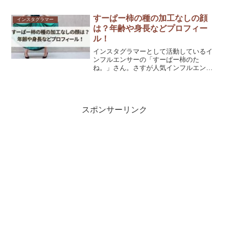
後YouTubeチャンネル！ほんわか46歳ひ
そたんを、2,021年からスタート！チャン
すーぱー柿の種の加工なしの顔
インスタグラマー
ネル登録者6...
は？年齢や身長などプロフィー
ル！
インスタグラマーとして活動しているイ
ンフルエンサーの「すーぱー柿のた
ね。」さん。さすが人気インフルエンサ
ーだけあってフォロワー数は43万人を超
えています！！（2024.6時点）圧倒的な
スタイルの良さで、彼女のボディーに憧
れる女性ファンが多く...
スポンサーリンク