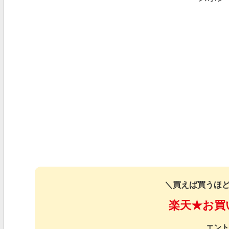
＼買えば買うほど
楽天★お買
エント