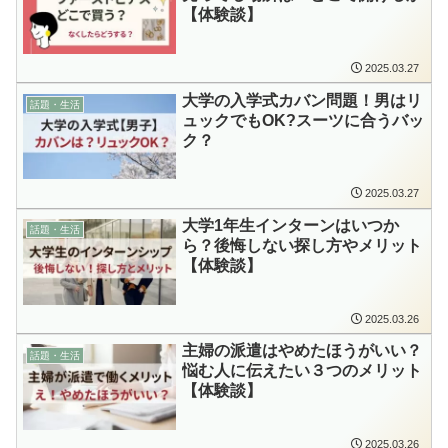
【体験談】
2025.03.27
大学の入学式カバン問題！男はリ
話題・生活
ュックでもOK?スーツに合うバッ
ク？
2025.03.27
大学1年生インターンはいつか
話題・生活
ら？後悔しない探し方やメリット
【体験談】
2025.03.26
主婦の派遣はやめたほうがいい？
話題・生活
悩む人に伝えたい３つのメリット
【体験談】
2025.03.26