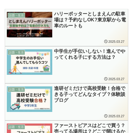
ハリーポッターとしまえんの駐車
話題・生活
場は？予約なしOK?東京駅から電
車のルートも
2025.03.27
中学生が手伝いしない！進んでや
話題・生活
ってくれる子にする方法は？
2025.03.27
進研ゼミだけで高校受験！合格で
話題・生活
きる子ってどんなタイプ？体験談
ブログ
2025.03.27
ファーストピアスはどこで買う？
話題・生活
売ってる場所は？どこで開けるか