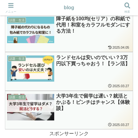
blog
メニュー
検索
障子紙を100均(セリア）の和紙で
話題・生活
代用！和室をカラフルモダンにす
る方法！
2025.04.05
ランドセルは安いのでいい？3万
話題・生活
円以下買っちゃおう！【ラン活】
2025.03.27
大学3年生で留学は遅い？就活と
話題・生活
かぶる！ピンチはチャンス【体験
談】
2025.03.27
スポンサーリンク