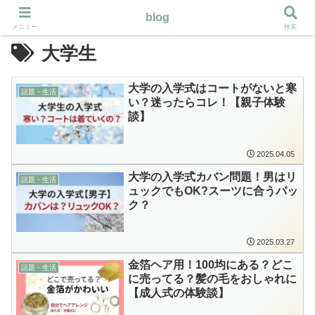
blog
メニュー
検索
大学生
大学の入学式はコートがないと寒
話題・生活
い？迷ったらコレ！【親子体験
談】
2025.04.05
大学の入学式カバン問題！男はリ
話題・生活
ュックでもOK?スーツに合うバッ
ク？
2025.03.27
金箔ヘア用！100均にある？どこ
話題・生活
に売ってる？髪の毛をおしゃれに
【成人式の体験談】