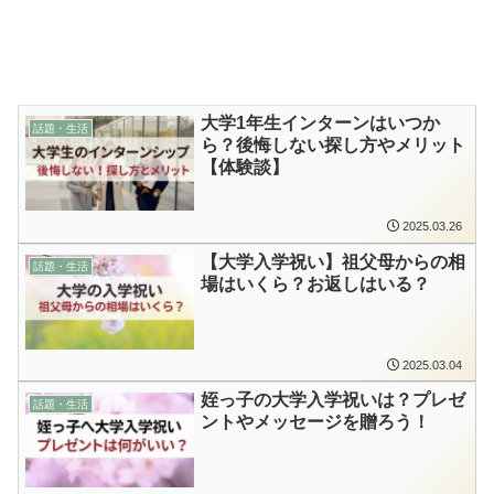
大学1年生インターンはいつか
話題・生活
ら？後悔しない探し方やメリット
【体験談】
2025.03.26
【大学入学祝い】祖父母からの相
話題・生活
場はいくら？お返しはいる？
2025.03.04
姪っ子の大学入学祝いは？プレゼ
話題・生活
ントやメッセージを贈ろう！