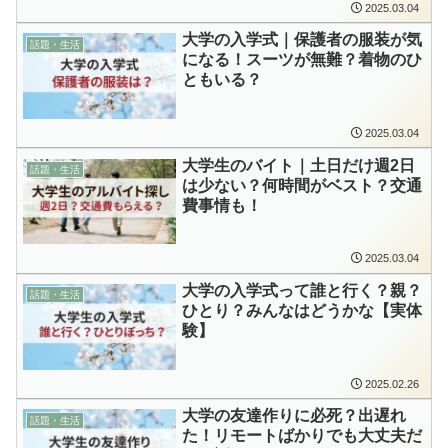
2025.03.04
大学の入学式｜保護者の服装が気
話題・生活
になる！スーツが無難？着物のひ
ともいる？
2025.03.04
大学生のバイト｜土日だけ週2日
話題・生活
は少ない？何時間がベスト？交通
費事情も！
2025.03.04
大学の入学式って誰と行く？親？
話題・生活
ひとり？みんなはどうかな【実体
験】
2025.02.26
大学の友達作りに必死？出遅れ
話題・生活
た！リモートばかりでも大丈夫だ